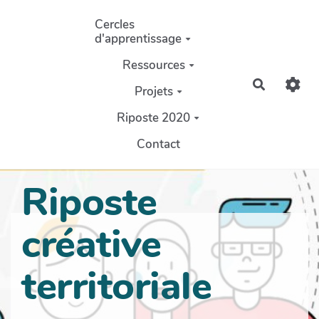
Aller au contenu principal
Cercles
d'apprentissage
Ressources
Recherch
Projets
Riposte 2020
Contact
Riposte
créative
territoriale