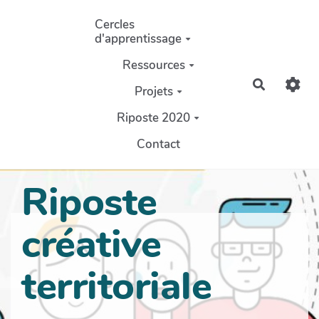
Aller au contenu principal
Cercles
d'apprentissage
Ressources
Recherch
Projets
Riposte 2020
Contact
Riposte
créative
territoriale