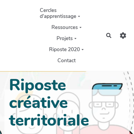
Aller au contenu principal
Cercles
d'apprentissage
Ressources
Recherch
Projets
Riposte 2020
Contact
Riposte
créative
territoriale