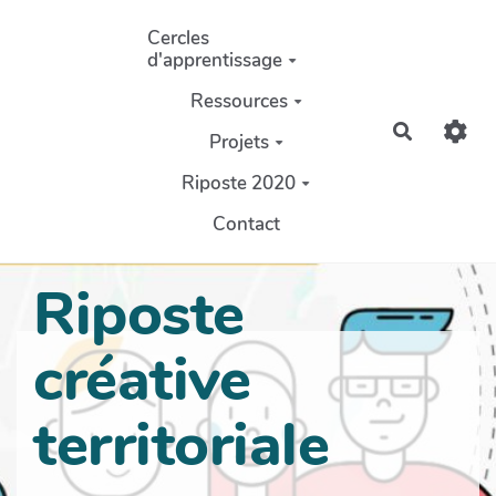
Aller au contenu principal
Cercles
d'apprentissage
Ressources
Recherch
Projets
Riposte 2020
Contact
Riposte
créative
territoriale