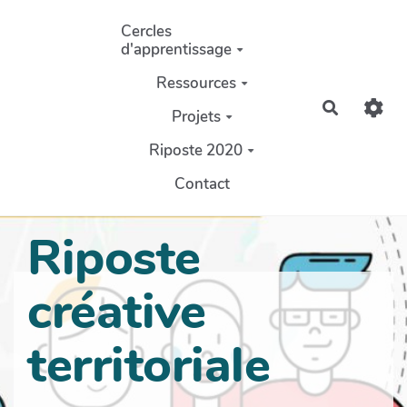
Aller au contenu principal
Cercles
d'apprentissage
Ressources
Recherch
Projets
Riposte 2020
Contact
Riposte
créative
territoriale