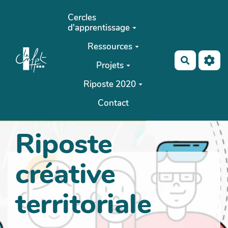
Aller au contenu principal
Cercles
d'apprentissage
Ressources
Recherch
Projets
Riposte 2020
Contact
Riposte
créative
territoriale