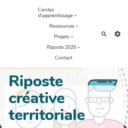
Aller au contenu principal
Cercles
d'apprentissage
Ressources
Recherch
Projets
Riposte 2020
Contact
Riposte
créative
territoriale