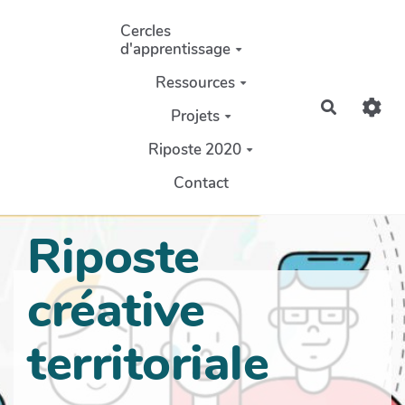
Aller au contenu principal
Cercles
d'apprentissage
Ressources
Recherch
Projets
Riposte 2020
Contact
Riposte
créative
territoriale