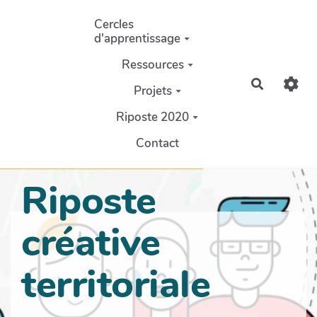
Aller au contenu principal
Cercles
d'apprentissage
Ressources
Recherch
Projets
Riposte 2020
Contact
Riposte
créative
territoriale