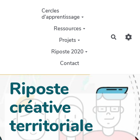
Aller au contenu principal
Cercles
d'apprentissage
Ressources
Recherch
Projets
Riposte 2020
Contact
Riposte
créative
territoriale