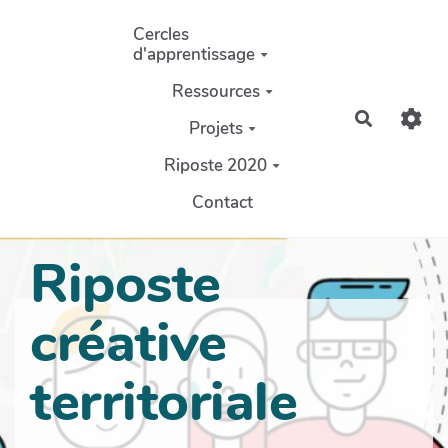
Aller au contenu principal
Cercles
d'apprentissage
Ressources
Recherch
Projets
Riposte 2020
Contact
Riposte
créative
territoriale