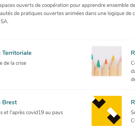
paces ouverts de coopération pour apprendre ensemble de la 
munautés de pratiques ouvertes animées dans une logique de 
 SA.
Territoriale
R
de la crise
C
d
d
 Brest
R
ves et l'après covid19 au pays
S
C