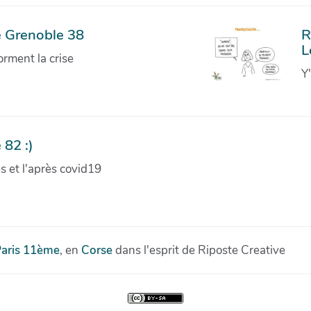
e Grenoble 38
R
L
orment la crise
Y
 82 :)
ves et l'après covid19
aris 11ème
, en
Corse
dans l'esprit de Riposte Creative