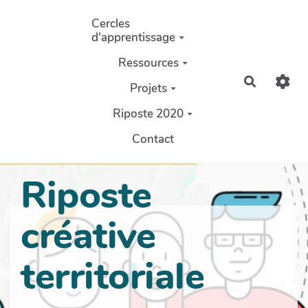
Aller au contenu principal
Cercles
d'apprentissage
Ressources
Recherch
Projets
Riposte 2020
Contact
Riposte
créative
territoriale