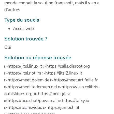
monde connait la solution framasoft, mais il y en a
d'autres
Type du soucis
Accès web
Solution trouvée ?
Oui
Solution ou réponse trouvée
▻https://jitsi.linux.it ▻https://calls.disroot.org
▻https://jitsi.riot.im ▻https://jitsi2.linux.it
▻https://meet.golem.de ▻https://meet.artifaille.fr
▻https://meet.tedomum.net ▻https://visio.colibris-
outilslibres.org ►https://meet.jit.si
▻https://tico.chat/powercall ▻https://talky.io
▻https://team.video ▻https://jumpch.at