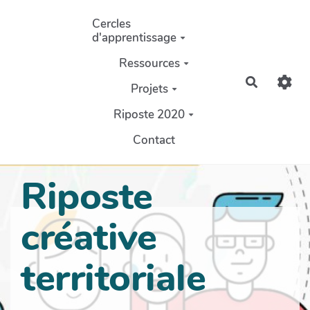
Aller au contenu principal
Cercles
d'apprentissage
Ressources
Recherch
Projets
Riposte 2020
Contact
Riposte
créative
territoriale