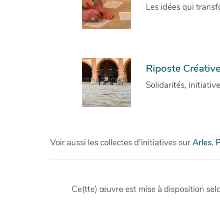
Les idées qui transf
Riposte Créative
Solidarités, initiati
Voir aussi les collectes d'initiatives sur
Arles
,
P
Ce(tte) œuvre est mise à disposition sel