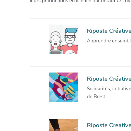
leurs productions en licence par défaut CC by
Riposte Créative 
Apprendre ensemble 
Riposte Créative
Solidarités, initiati
de Brest
Riposte Creativ