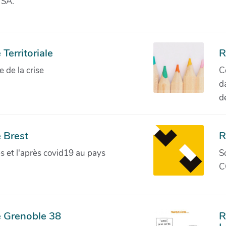
 SA.
Territoriale
R
de la crise
C
d
d
 Brest
R
ves et l'après covid19 au pays
S
C
e Grenoble 38
R