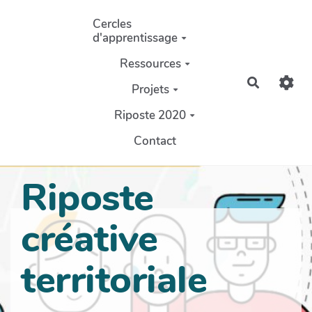
Aller au contenu principal
Cercles
d'apprentissage
Ressources
Recherch
Projets
Riposte 2020
Contact
Riposte
créative
territoriale