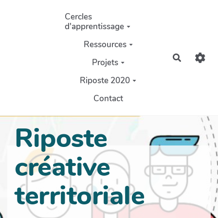
Aller au contenu principal
Cercles
d'apprentissage
Ressources
Recherch
Projets
Riposte 2020
Contact
Riposte
créative
territoriale