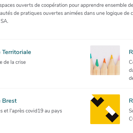
paces ouverts de coopération pour apprendre ensemble de la 
munautés de pratiques ouvertes animées dans une logique de 
 SA.
Territoriale
R
de la crise
C
d
d
 Brest
R
ves et l'après covid19 au pays
S
C