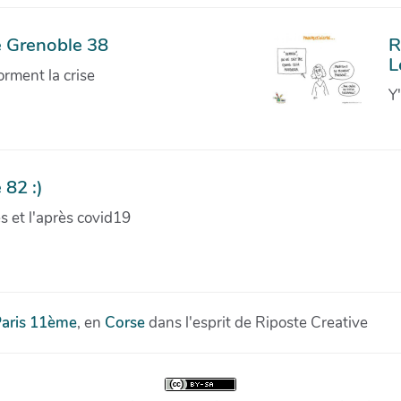
e Grenoble 38
R
L
orment la crise
Y
 82 :)
ves et l'après covid19
aris 11ème
, en
Corse
dans l'esprit de Riposte Creative