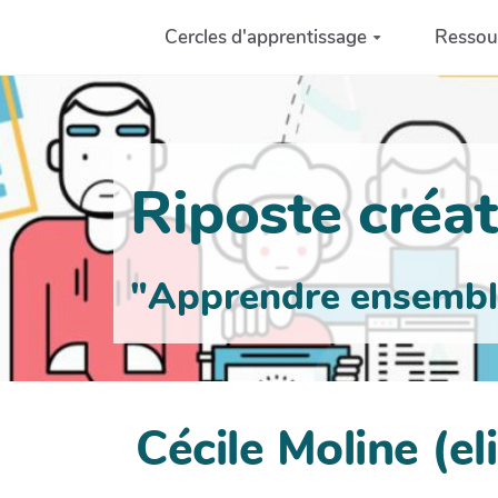
Aller au contenu principal
Cercles d'apprentissage
Ressou
Riposte créati
"Apprendre ensemble 
Cécile Moline (el