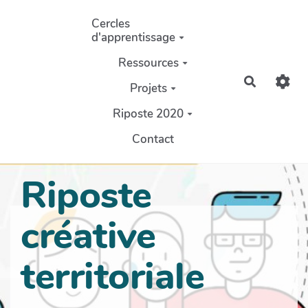
Aller au contenu principal
Cercles
d'apprentissage
Ressources
Recherch
Projets
Riposte 2020
Contact
Riposte
créative
territoriale