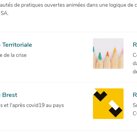
munautés de pratiques ouvertes animées dans une logique de 
 SA.
Territoriale
R
de la crise
C
d
d
 Brest
R
ves et l'après covid19 au pays
S
C