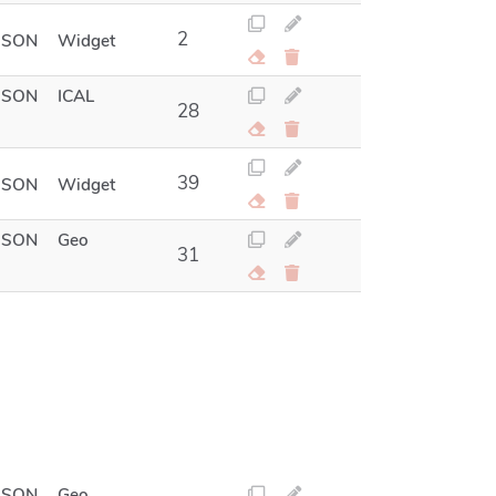
2
JSON
Widget
JSON
ICAL
28
39
JSON
Widget
JSON
Geo
31
JSON
Geo