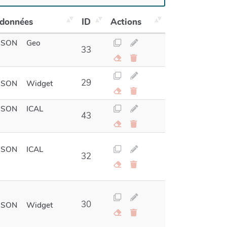
 données
ID
Actions
JSON
Geo
33
29
JSON
Widget
JSON
ICAL
43
JSON
ICAL
32
30
JSON
Widget