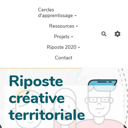
Aller au contenu principal
Cercles
d'apprentissage
Ressources
Recherch
Projets
Riposte 2020
Contact
Riposte
créative
territoriale