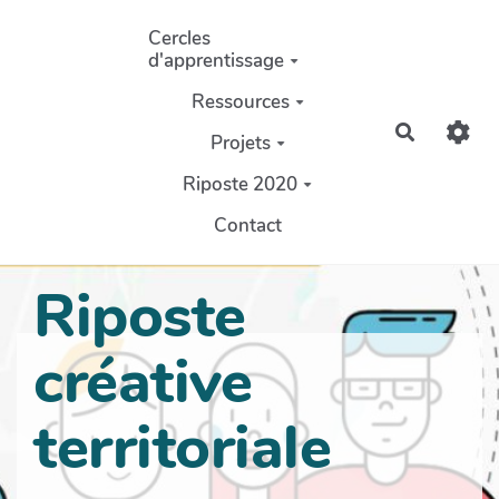
Aller au contenu principal
Cercles
d'apprentissage
Ressources
Recherch
Projets
Riposte 2020
Contact
Riposte
créative
territoriale