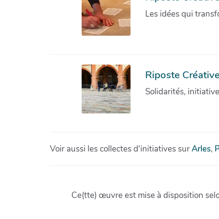
Les idées qui transf
Riposte Créative
Solidarités, initiati
Voir aussi les collectes d'initiatives sur
Arles
,
P
Ce(tte) œuvre est mise à disposition sel