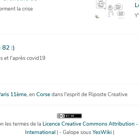
L
orment la crise
Y
 82 :)
ves et l'après covid19
aris 11ème
, en
Corse
dans l'esprit de Riposte Creative
on les termes de la
Licence Creative Commons Attribution -
International
| - Galope sous
YesWiki
|