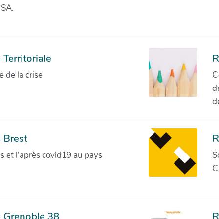
 SA.
Territoriale
R
de la crise
C
d
d
 Brest
R
ves et l'après covid19 au pays
S
C
e Grenoble 38
R