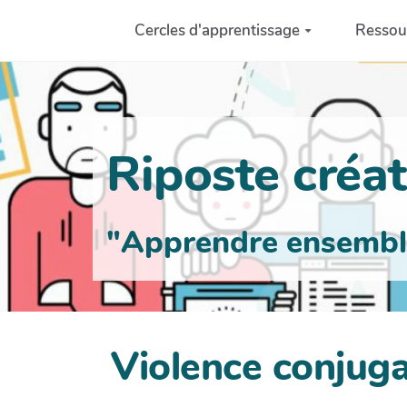
Aller au contenu principal
Cercles d'apprentissage
Ressou
Riposte créati
"Apprendre ensemble 
Violence conjuga