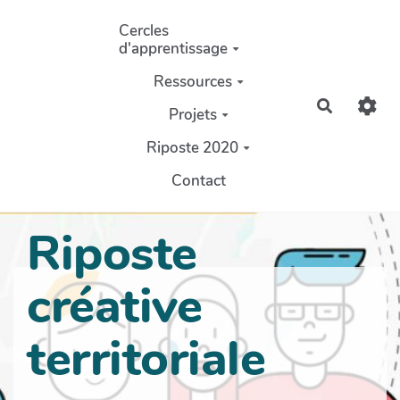
Aller au contenu principal
Cercles
d'apprentissage
Ressources
Recherch
Projets
Riposte 2020
Contact
Riposte
créative
territoriale