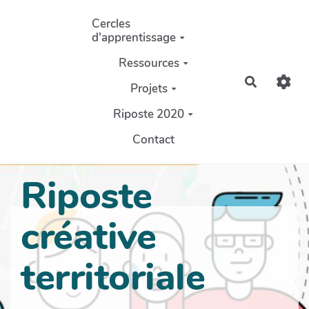
Aller au contenu principal
Cercles
d'apprentissage
Ressources
Recherch
Projets
Riposte 2020
Contact
Riposte
créative
territoriale