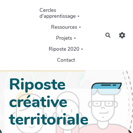
Aller au contenu principal
Cercles
d'apprentissage
Ressources
Recherch
Projets
Riposte 2020
Contact
Riposte
créative
territoriale