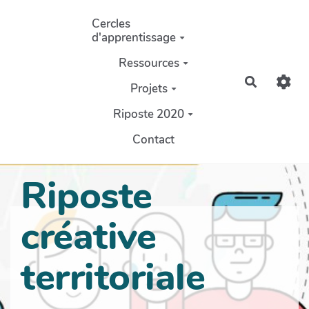
Aller au contenu principal
Cercles
d'apprentissage
Ressources
Recherch
Projets
Riposte 2020
Contact
Riposte
créative
territoriale