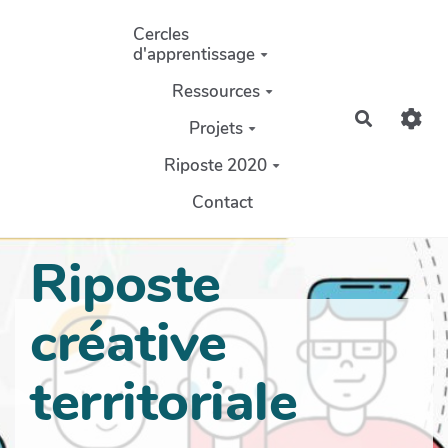
Aller au contenu principal
Cercles
d'apprentissage
Ressources
Recherch
Projets
Riposte 2020
Contact
Riposte
créative
territoriale