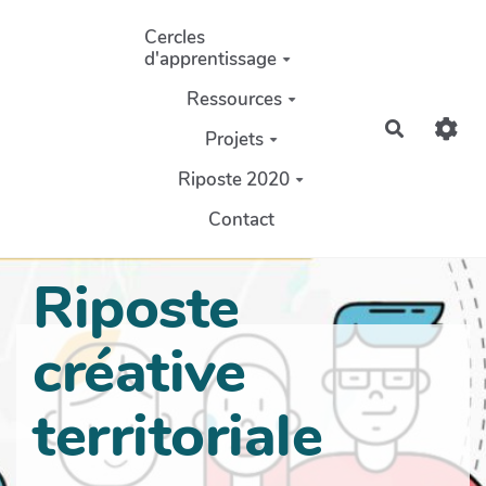
Aller au contenu principal
Cercles
d'apprentissage
Ressources
Recherch
Projets
Riposte 2020
Contact
Riposte
créative
territoriale