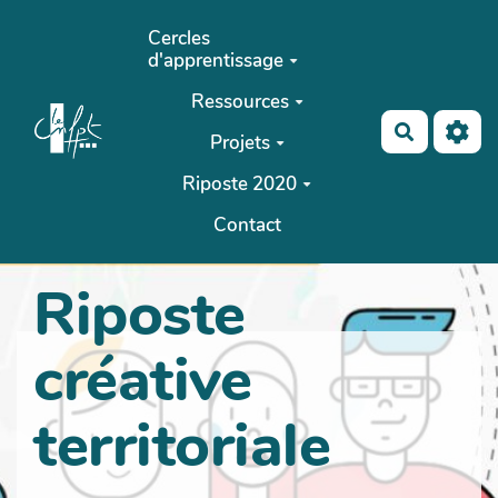
Aller au contenu principal
Cercles
d'apprentissage
Ressources
Recherch
Projets
Riposte 2020
Contact
Riposte
créative
territoriale