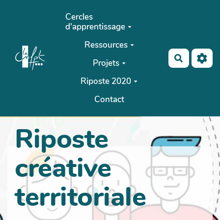
Aller au contenu principal
Cercles
d'apprentissage
Ressources
Recherch
Projets
Riposte 2020
Contact
Riposte
créative
territoriale