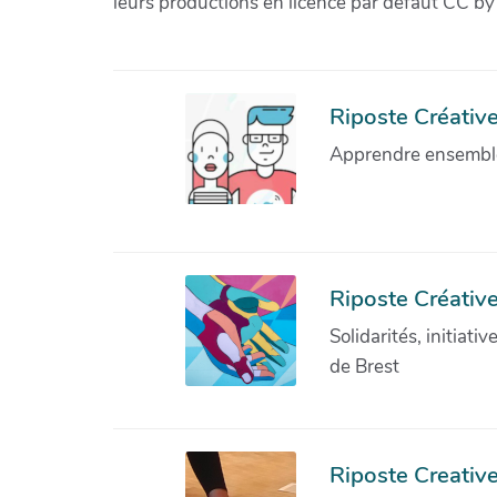
leurs productions en licence par défaut CC by
Riposte Créative 
Apprendre ensemble 
Riposte Créative
Solidarités, initiati
de Brest
Riposte Creativ