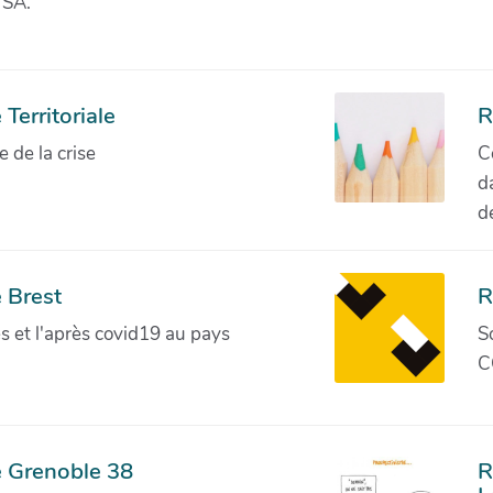
 SA.
Territoriale
R
de la crise
C
d
d
 Brest
R
ves et l'après covid19 au pays
S
C
e Grenoble 38
R