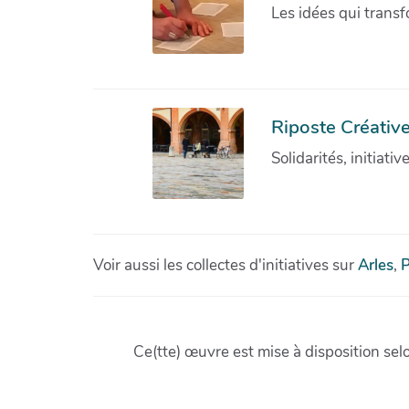
Les idées qui transf
Riposte Créative
Solidarités, initiati
Voir aussi les collectes d'initiatives sur
Arles
,
P
Ce(tte) œuvre est mise à disposition sel