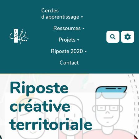
Aller au contenu principal
Cercles
d'apprentissage
Ressources
Recherch
Projets
Riposte 2020
Contact
Riposte
créative
territoriale