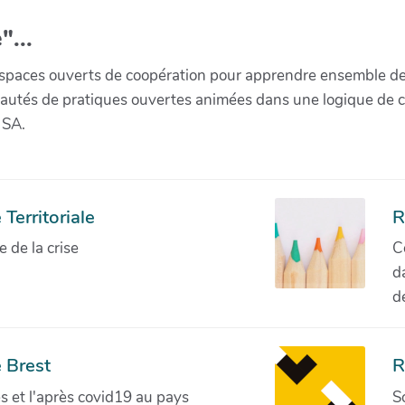
"...
paces ouverts de coopération pour apprendre ensemble de la 
munautés de pratiques ouvertes animées dans une logique de 
 SA.
Territoriale
R
de la crise
C
d
d
 Brest
R
ves et l'après covid19 au pays
S