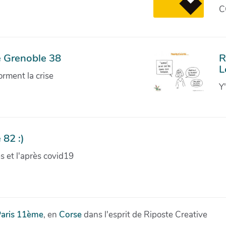
C
e Grenoble 38
R
L
orment la crise
Y
 82 :)
ves et l'après covid19
aris 11ème
, en
Corse
dans l'esprit de Riposte Creative