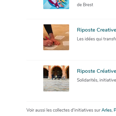
de Brest
Riposte Creativ
Les idées qui transf
Riposte Créative
Solidarités, initiati
Voir aussi les collectes d'initiatives sur
Arles
,
P