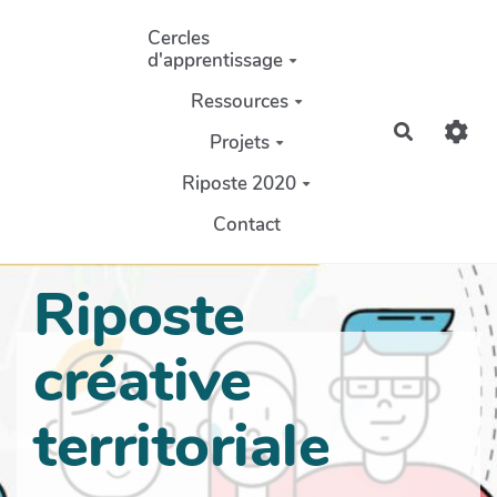
Aller au contenu principal
Cercles
d'apprentissage
Ressources
Recherch
Projets
Riposte 2020
Contact
Riposte
créative
territoriale