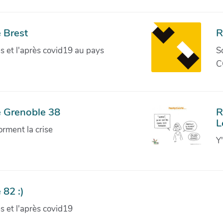
 Brest
R
ves et l'après covid19 au pays
S
C
e Grenoble 38
R
L
orment la crise
Y
 82 :)
ves et l'après covid19