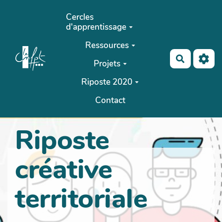
Aller au contenu principal
Cercles
d'apprentissage
Ressources
Recherch
Projets
Riposte 2020
Contact
Riposte
créative
territoriale