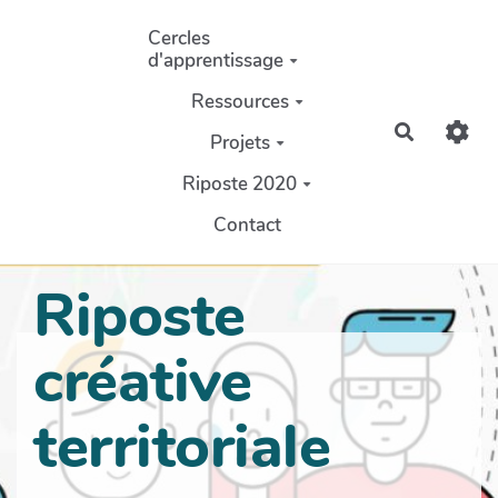
Aller au contenu principal
Cercles
d'apprentissage
Ressources
Recherch
Projets
Riposte 2020
Contact
Riposte
créative
territoriale