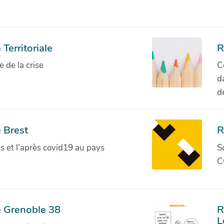
Territoriale
R
de la crise
C
d
d
 Brest
R
ves et l'après covid19 au pays
S
C
e Grenoble 38
R
L