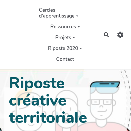
Aller au contenu principal
Cercles
d'apprentissage
Ressources
Recherch
Projets
Riposte 2020
Contact
Riposte
créative
territoriale