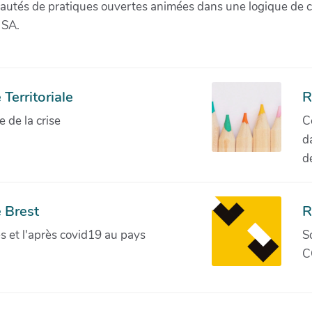
munautés de pratiques ouvertes animées dans une logique de 
 SA.
Territoriale
R
de la crise
C
d
d
 Brest
R
ves et l'après covid19 au pays
S
C