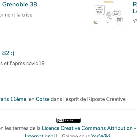
e Grenoble 38
R
L
orment la crise
Y
 82 :)
ves et l'après covid19
aris 11ème
, en
Corse
dans l'esprit de Riposte Creative
on les termes de la
Licence Creative Commons Attribution -
International
| - Galope sous
YesWiki
|