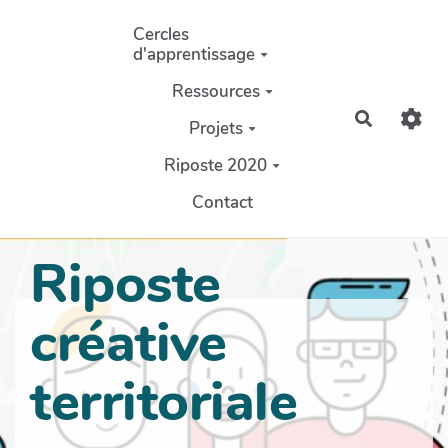
Aller au contenu principal
Cercles
d'apprentissage
Ressources
Recherch
Projets
Riposte 2020
Contact
Riposte
créative
territoriale