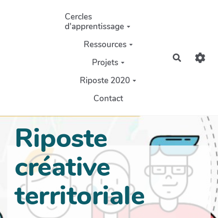
Aller au contenu principal
Cercles
d'apprentissage
Ressources
Recherch
Projets
Riposte 2020
Contact
Riposte
créative
territoriale