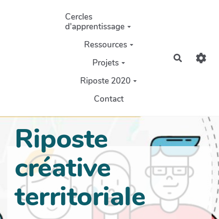
Aller au contenu principal
Cercles
d'apprentissage
Ressources
Recherch
Projets
Riposte 2020
Contact
Riposte
créative
territoriale