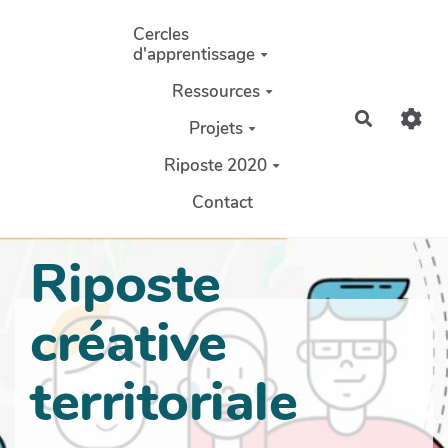
Aller au contenu principal
Cercles
d'apprentissage
Ressources
Recherch
Projets
Riposte 2020
Contact
Riposte
créative
territoriale