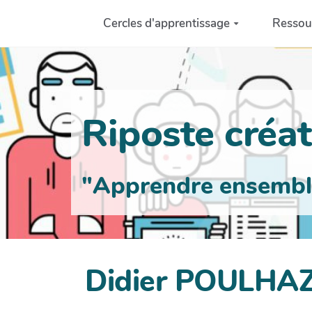
Aller au contenu principal
Cercles d'apprentissage
Ressou
Riposte créati
"Apprendre ensemble 
Didier POULHA