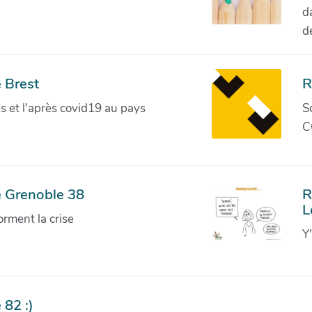
d
d
 Brest
R
ves et l'après covid19 au pays
S
C
e Grenoble 38
R
L
orment la crise
Y
 82 :)