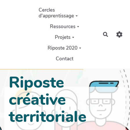
Aller au contenu principal
Cercles
d'apprentissage
Ressources
Recherch
Projets
Riposte 2020
Contact
Riposte
créative
territoriale