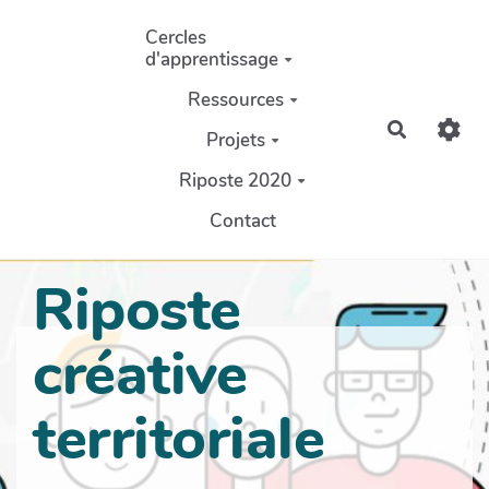
Aller au contenu principal
Cercles
d'apprentissage
Ressources
Recherch
Projets
Riposte 2020
Contact
Riposte
créative
territoriale