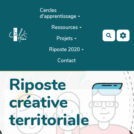
Aller au contenu principal
Cercles
d'apprentissage
Ressources
Recherch
Projets
Riposte 2020
Contact
Riposte
créative
territoriale