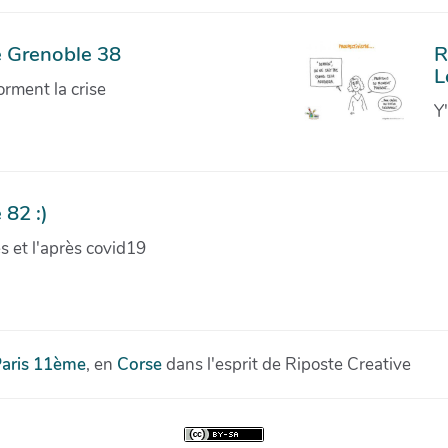
e Grenoble 38
R
L
orment la crise
Y
 82 :)
ves et l'après covid19
aris 11ème
, en
Corse
dans l'esprit de Riposte Creative