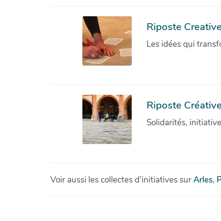
Riposte Creativ
Les idées qui transf
Riposte Créative
Solidarités, initiati
Voir aussi les collectes d'initiatives sur
Arles
,
P