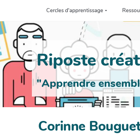
Aller au contenu principal
Cercles d'apprentissage
Ressou
Riposte créati
"Apprendre ensemble 
Corinne Bouguet